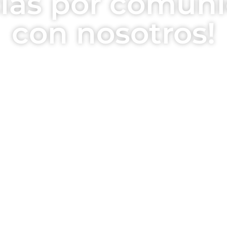
cias por comuni
con nosotros!